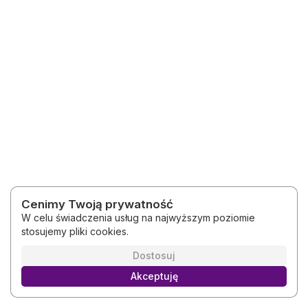
Cenimy Twoją prywatność
W celu świadczenia usług na najwyższym poziomie
stosujemy pliki cookies.
2026 © Treningi Nessie
Regulamin
Polityka prywatności
Dostosuj
Akceptuję
Polski
Platforma